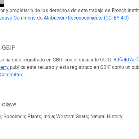
dor y propietario de los derechos de este trabajo es French Insti
eative Commons de Atribución/Reconocimiento (CC-BY 4.0)
.
o GBIF
so ha sido registrado en GBIF con el siguiente UUID:
89fa407a-f
erry
publica este recurso y está registrado en GBIF como un pu
 Committee
.
 clave
; Specimen; Plants; India; Western Ghats; Natural History