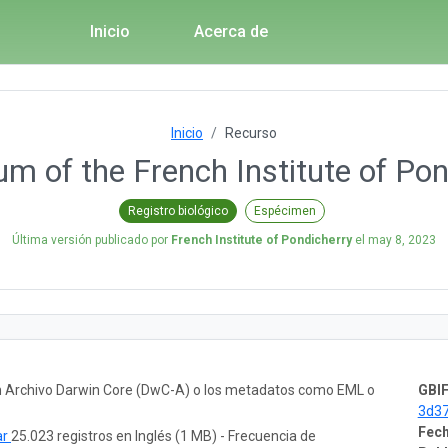
Inicio
Acerca de
Inicio
Recurso
um of the French Institute of Pon
Registro biológico
Espécimen
Última versión publicado por
French Institute of Pondicherry
el
may 8, 2023
un Archivo Darwin Core (DwC-A) o los metadatos como EML o
GBIF
3d3
Fech
ar
25.023 registros en Inglés (1 MB) - Frecuencia de