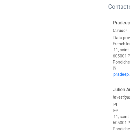
Contact
Pradeep
Curador
Data pro
French In
11, saint
605001 
Pondiche
IN
pradeep.
Julien A
Investiga
PI
IFP
11, saint
605001 
Pondiche