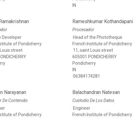
IN
 Ramakrishnan
Rameshkumar Kothandapani
ador
Procesador
 Developer
Head of the Phototheque
stitute of Pondicherry
French Institute of Pondicherry
 Louis street
11, saint Louis street
PONDICHERRY
605001 PONDICHERRY
rry
Pondicherry
IN
06384174281
n Narayanan
Balachandran Natesan
r De Contenido
Custodio De Los Datos
her
Engineer
stitute of Pondicherry
French Institute of Pondicherry