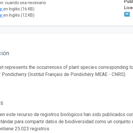
Publ
ón: cuando sea necesario
Lice
ar
en Inglés (16 KB)
ar
en Inglés (12 KB)
ción
et represents the occurrences of plant species corresponding to 
of Pondicherry (Institut Français de Pondichéry MEAE - CNRS).
os
en este recurso de registros biológicos han sido publicados co
tándar para compartir datos de biodiversidad como un conjunto 
ontiene 25.023 registros.