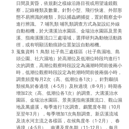
日間及黃昏，依規劃之樣線沿路目視或用望遠鏡觀
察，記錄種類及數量。針對小型、飛行快速、外部形
態不易辨識的種類，則以捕蟲網捕捉，置於觀察盒中
進行辨識。 7. 哺乳類 哺乳類調查方式為架設紅外線
自動相機，於大溝溪治水園區、金瑞治水園區及景美
溪、指南溪匯流口三處場域，選擇研判為動物活動路
徑，或有明顯活動痕跡位置架設自動相機。
蒐集資料 1. 鳥類 社子島三處樣區（社子島濕地、島
頭公園、社六濕地）於高潮位及低潮位時段均進行1
次的調查，高潮位觀察時段設定為滿潮時間前後兩小
時，低潮位觀察時段設定為乾潮時間前後兩個小時，
調查頻度每月2次（高、低潮位各1次）。針對鷸鴴
類候鳥於春過境（4-5月）及秋過境（8-9月）時期各
增加2次（高、低潮位各1次）的調查。大溝溪治水
園區、金瑞治水園區、景美溪指南溪匯流口、觀山濕
地及萬盛溪，每季進行1次調查。鸕鶿度冬期（10月
至翌年3月），每季增加1次鳥類調查。新店溪流域
及淡水河主流之各樣區，在候鳥度冬（1-2月）、春
過境（4-5月）、南遷及度冬期（11-12月），每月