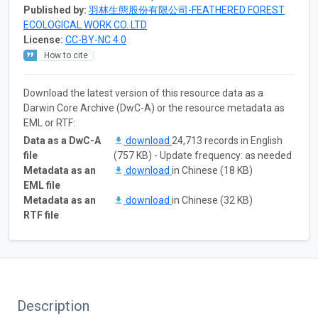
Published by:
羽林生態股份有限公司-FEATHERED FOREST
ECOLOGICAL WORK CO. LTD
License:
CC-BY-NC 4.0
How to cite
Download the latest version of this resource data as a
Darwin Core Archive (DwC-A) or the resource metadata as
EML or RTF:
Data as a DwC-A
download
24,713 records in English
file
(757 KB) - Update frequency: as needed
Metadata as an
download
in Chinese (18 KB)
EML file
Metadata as an
download
in Chinese (32 KB)
RTF file
Description