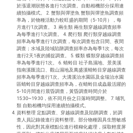
於漲退潮狀態各進行1次調查。自動相機部分採用連
續拍攝模式。 2. 蟹類與彈塗魚 蟹類與彈塗魚調查頻
率為，於物種活動力較旺盛的期間（5-10月），每
月進行1次調查。 3. 兩生類 兩生類穿越線調查頻率
為每季進行1次調查。 4. 爬行類 爬行類穿越線調查
頻率為每季進行1次調查，每次調查包含日間、夜間
調查；水域及陸域陷阱調查頻率亦為每季1次，每次
進行2天1夜的捕捉調查。 5. 蝶類 蝶類穿越線調查頻
率為每季進行1次。 6. 蜻蛉目 社子島濕地、景美溪
指南溪匯流口、觀山濕地及萬盛溪蜻蛉目穿越線調查
頻率為每季進行1次。大溝溪治水園區及金瑞治水園
區蜻蛉目穿越線調查頻率為，在蜻蛉目成蟲最活躍的
5-10月間進行晨昏調查，黃昏調查時間介於
15:30~19:30，依不同月份之日落時間調整。 7. 哺乳
類 自動相機均採用連續拍攝模式。
資料整理 定點調查、穿越線調查及陷阱調查，於調
查人員記錄後進行資料整理。部分物種因具生態敏感
性，因此對其座標點位進行模糊化處理，採取輕度屏