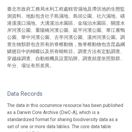
臺北市政府工務局水利工程處轄管濕地及滯洪池的生態監
測資料。地點包含社子島濕地、島頭公園、社六濕地、磺
港溪溪口濕地、大溝溪治水園區、金瑞治水園區、關渡水
岸河濱公園、重陽橋河濱公園、延平河濱公園、華江雁鴨
公園、華中河濱公園、古亭河濱公園、溪州河濱公園。調
查生物類群包含所有的脊椎動物，無脊椎動物包含昆蟲綱
鱗翅目中的蝴蝶以及所有蜻蛉目。調查方法有定點調查、
穿越線調查、自動相機及設置陷阱。調查頻度依照類群、
年分、場址有所差異。
Data Records
The data in this occurrence resource has been published
as a Darwin Core Archive (DwC-A), which is a
standardized format for sharing biodiversity data as a
set of one or more data tables. The core data table