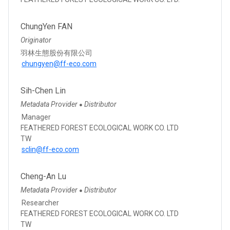
ChungYen FAN
Originator
羽林生態股份有限公司
chungyen@ff-eco.com
Sih-Chen Lin
Metadata Provider
Distributor
●
Manager
FEATHERED FOREST ECOLOGICAL WORK CO. LTD
TW
sclin@ff-eco.com
Cheng-An Lu
Metadata Provider
Distributor
●
Researcher
FEATHERED FOREST ECOLOGICAL WORK CO. LTD
TW