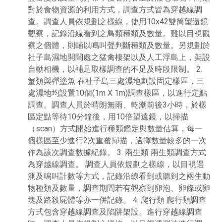
對於食物資源的利用方式，調查方式皆為穿越線調
查。調查人員依規劃之樣線，使用10x42雙筒望遠鏡
觀察，記錄沿線看到之鳥類種類及數量。難以目視觀
察之個體，則輔以鳴叫聲判斷種類及數量。另規劃於
社子島濕地開闊處之猛禽棲架以及人工浮島上，架設
自動相機，以補足取樣調查的不足及時段限制。 2.
蟹類與彈塗魚 在社子島三處濕地劃設固定樣區，三
處濕地均設置10個(1m X 1m)調查樣區，以進行定點
調查。調查人員於晴朗無雨、乾潮前後3小時，於樣
區定點等待10分鐘後，用10倍望遠鏡，以掃描
（scan）方式開始進行種類鑑定與數量估算，每一
個樣區至少進行2次重覆掃描，選擇數量較多的一次
作為該次調查數據紀錄。 3. 兩生類 兩生類調查方式
為穿越線調查。 調查人員依規劃之樣線，以目視遇
測及鳴叫計數等方式，記錄沿線看到或聽到之兩生動
物種類及數量，調查期間若有觀察到卵泡、卵條或卵
塊及路殺屍體等亦一併記錄。 4. 爬行類 爬行類調查
方式包含穿越線調查及陷阱架設。進行穿越線調查