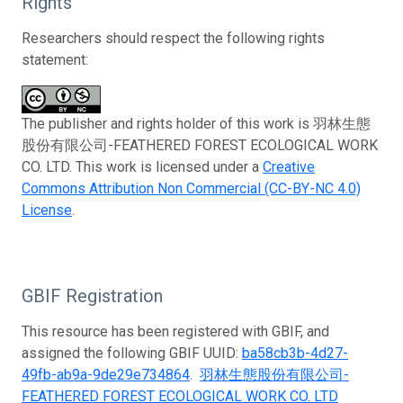
Rights
Researchers should respect the following rights
statement:
The publisher and rights holder of this work is 羽林生態
股份有限公司-FEATHERED FOREST ECOLOGICAL WORK
CO. LTD. This work is licensed under a
Creative
Commons Attribution Non Commercial (CC-BY-NC 4.0)
License
.
GBIF Registration
This resource has been registered with GBIF, and
assigned the following GBIF UUID:
ba58cb3b-4d27-
49fb-ab9a-9de29e734864
.
羽林生態股份有限公司-
FEATHERED FOREST ECOLOGICAL WORK CO. LTD