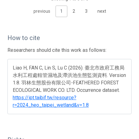
previous
1
2
3
next
How to cite
Researchers should cite this work as follows:
Liao H, FAN C, Lin S, Lu C (2026). 臺北市政府工務局
水利工程處轄管濕地及滯洪池生態監測資料. Version
1.8. 羽林生態股份有限公司-FEATHERED FOREST
ECOLOGICAL WORK CO. LTD. Occurrence dataset.
https://ipt.taibif.tw/resource?
r=2024_heo_taipei_wetland&v=1.8