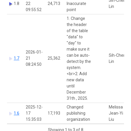
Sih-Chen
1.8
22
24,713
Inaccurate
Lin
09:55:52
point
1. Change
the header
of the table
"data" to
"day" to
make sure it
2026-01-
can be auto-
Sih-Chen
1.7
21
25,362
detect by the
Lin
08:24:50
system.
<br>2. Add
new data
until
December
31th , 2025.
2025-12-
Changed
Melissa
1.6
17
17,193
publishing
Jean-Yi
15:35:03
organization
Liu
Showing 1 to 3 of 8