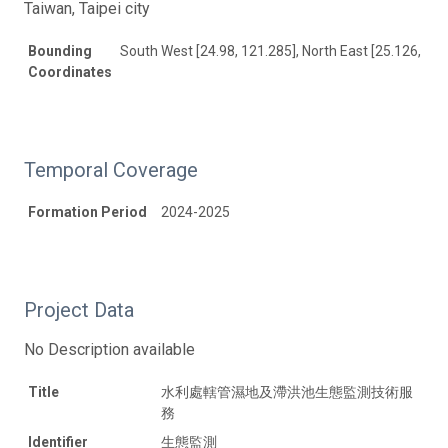
Taiwan, Taipei city
Bounding
South West [24.98, 121.285], North East [25.126, 121
Coordinates
Temporal Coverage
Formation Period
2024-2025
Project Data
No Description available
Title
水利處轄管濕地及滯洪池生態監測技術服
務
Identifier
生態監測