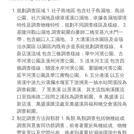
規劃調查區域 1. 社子島地區 包含社子島濕地、島頭
公園、社六濕地及磺港溪溪口濕地，依據各濕地環境
特性及調查物種特性，規劃不同調查樣區及樣線。 2.
基隆河觀山濕地 調查範圍自麥帥二橋至基六水門一
帶，包含錫口人工濕地。 3. 大溝溪治水園區及金瑞
治水園區 以園區內既有步道系統規劃調查樣線。 4.
新店溪流域 包含三條調查樣線：華中河濱公園、古
亭河濱公園及溪州河濱公園。 5. 淡水河主流 包含四
條調查樣線：關渡水岸河濱公園、重陽橋河濱公園、
延平河濱公園及華江雁鴨公園。 6. 五分港溪 以五分
港溪中游九分溝攔水堰至下游洲美一抽水站間溪段為
調查範圍。 7. 景美溪 以景美溪、其支流指南溪匯流
口至指南路二段間之溪段為調查範圍。 8. 萬盛溪 以
新店溪、萬盛溪匯流處至萬盛溪與福和橋交會溪段為
調查範圍。
制定調查方法與類群 1. 鳥類 鳥類調查包括物種組成
調查與覓食同功群調查，前者著重於鳥種組成、物種
豐富度以及空間分布，後者則著重於濕地環境中鳥類