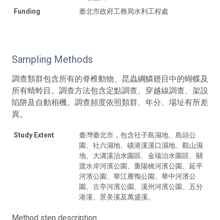
Funding
臺北市政府工務局水利工程處
Sampling Methods
調查類群包含所有的脊椎動物、昆蟲綱鱗翅目中的蝴蝶及
所有蜻蛉目。調查方法包含定點調查、穿越線調查、架設
陷阱及自動相機。調查頻度依照類群、年分、場址有所差
異。
Study Extent
臺灣臺北市，包含社子島濕地、島頭公
園、社六濕地、磺港溪溪口濕地、觀山濕
地、大溝溪治水園區、金瑞治水園區、關
渡水岸河濱公園、重陽橋河濱公園、延平
河濱公園、華江雁鴨公園、華中河濱公
園、古亭河濱公園、溪州河濱公園、五分
港溪、景美溪及萬盛溪。
Method step description: