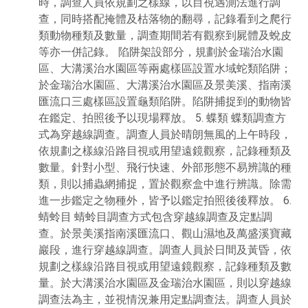
時，調查人員依規劃之樣線，以目視遇測法進行調
查，同時搭配掩體及枯落物的翻尋，記錄看到之爬行
類動物種類及數量，調查期間若有觀察到屍體及蛻皮
等亦一併記錄。 陷阱架設部分，規劃於金瑞治水園
區、大溝溪治水園區等兩處樣區設置水域蛇類陷阱；
於金瑞治水園區、大溝溪治水園區及景美溪、指南溪
匯流口三處樣區設置龜類陷阱。陷阱捕捉到的動物皆
在鑑定、拍照後予以現場釋放。 5. 蝶類 蝶類調查方
式為穿越線調查。調查人員於晴朗無風的上午時段，
依規劃之樣線沿路目視或用望遠鏡觀察，記錄種類及
數量。針對小型、飛行快速、外部形態不易辨識的種
類，則以捕蟲網捕捉，置於觀察盒中進行辨識。除需
進一步鑑定之物種外，皆予以鑑定拍照後後釋放。 6.
蜻蛉目 蜻蛉目調查方式包含穿越線調查及定點調
查。於景美溪指南溪匯流口、觀山濕地及萬盛溪寶藏
巖段，進行穿越線調查。調查人員於日間及黃昏，依
規劃之樣線沿路目視或用望遠鏡觀察，記錄種類及數
量。於大溝溪治水園區及金瑞治水園區，則以穿越線
調查法為主，並視情況兼用定點調查法。調查人員於