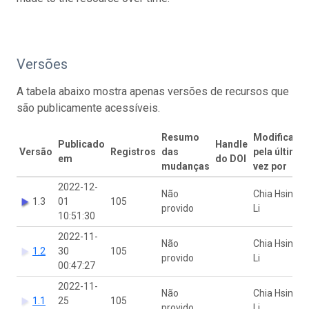
Versões
A tabela abaixo mostra apenas versões de recursos que
são publicamente acessíveis.
Resumo
Modificado
Publicado
Handle
Versão
Registros
das
pela última
em
do DOI
mudanças
vez por
2022-12-
Não
Chia Hsing
1.3
01
105
provido
Li
10:51:30
2022-11-
Não
Chia Hsing
1.2
30
105
provido
Li
00:47:27
2022-11-
Não
Chia Hsing
1.1
25
105
provido
Li