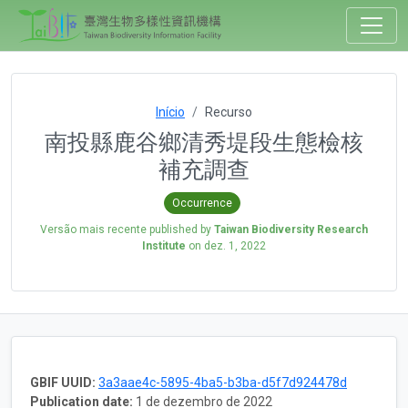
Início
Recurso
南投縣鹿谷鄉清秀堤段生態檢核
補充調查
Occurrence
Versão mais recente published by
Taiwan Biodiversity Research
Institute
on
dez. 1, 2022
GBIF UUID:
3a3aae4c-5895-4ba5-b3ba-d5f7d924478d
Publication date:
1 de dezembro de 2022