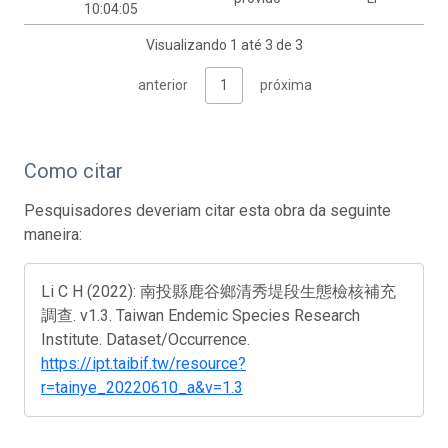
10:04:05
Visualizando 1 até 3 de 3
anterior
1
próxima
Como citar
Pesquisadores deveriam citar esta obra da seguinte
maneira:
Li C H (2022): 南投縣鹿谷鄉清秀堤段生態檢核補充
調查. v1.3. Taiwan Endemic Species Research
Institute. Dataset/Occurrence.
https://ipt.taibif.tw/resource?
r=tainye_20220610_a&v=1.3