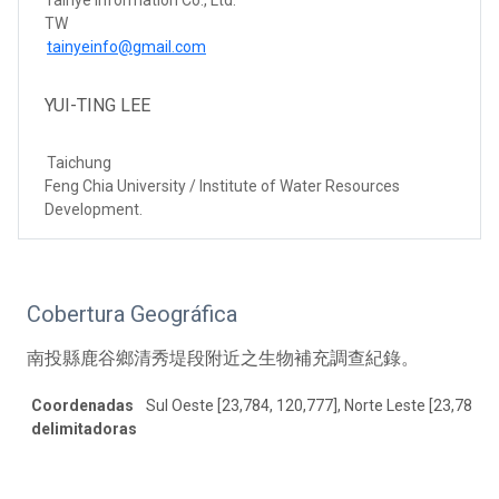
TW
tainyeinfo@gmail.com
YUI-TING LEE
Taichung
Feng Chia University / Institute of Water Resources
Development.
Cobertura Geográfica
南投縣鹿谷鄉清秀堤段附近之生物補充調查紀錄。
Coordenadas
Sul Oeste [23,784, 120,777], Norte Leste [23,787, 1
delimitadoras