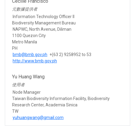
Cecille Francisco
元數據提供者
Information Technology Officer II
Biodiversity Management Bureau
NAPWC, North Avenue, Diliman
1100 Quezon City
Metro Manila
PH
bmb@bmb.gov.ph
+(63 2) 9258952 to 53
http://www.bmb.gov.ph
Yu Huang Wang
使用者
Node Manager
Taiwan Biodiversity Information Facility, Biodiversity
Research Center, Academia Sinica
TW
yuhuangwang@gmail.com