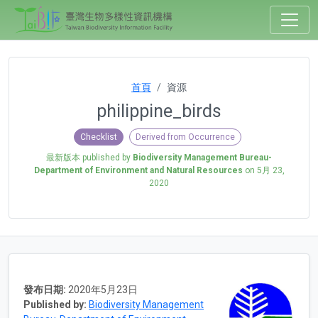
首頁
資源
philippine_birds
Checklist
Derived from Occurrence
最新版本 published by
Biodiversity Management Bureau-
Department of Environment and Natural Resources
on
5月 23,
2020
發布日期:
2020年5月23日
Published by:
Biodiversity Management