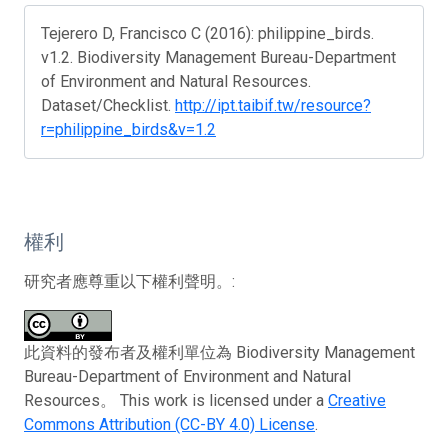
Tejerero D, Francisco C (2016): philippine_birds.
v1.2. Biodiversity Management Bureau-Department
of Environment and Natural Resources.
Dataset/Checklist.
http://ipt.taibif.tw/resource?
r=philippine_birds&v=1.2
權利
研究者應尊重以下權利聲明。:
此資料的發布者及權利單位為 Biodiversity Management
Bureau-Department of Environment and Natural
Resources。 This work is licensed under a
Creative
Commons Attribution (CC-BY 4.0) License
.