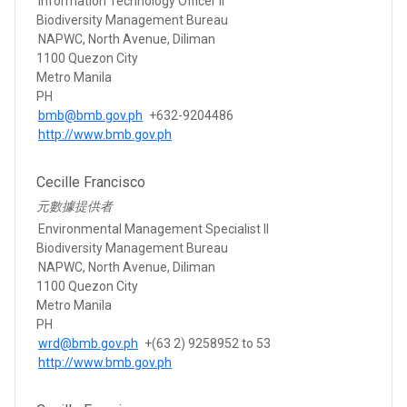
Information Technology Officer II
Biodiversity Management Bureau
NAPWC, North Avenue, Diliman
1100 Quezon City
Metro Manila
PH
bmb@bmb.gov.ph
+632-9204486
http://www.bmb.gov.ph
Cecille Francisco
元數據提供者
Environmental Management Specialist II
Biodiversity Management Bureau
NAPWC, North Avenue, Diliman
1100 Quezon City
Metro Manila
PH
wrd@bmb.gov.ph
+(63 2) 9258952 to 53
http://www.bmb.gov.ph