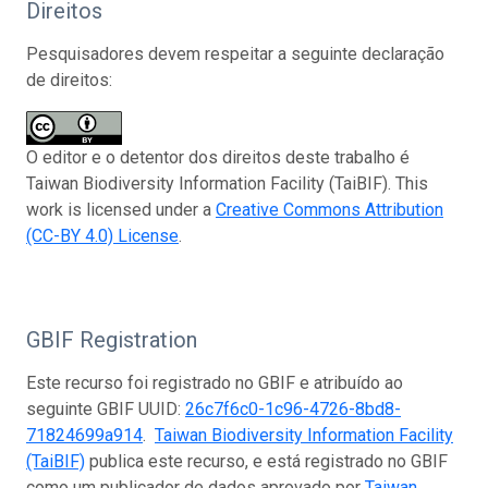
Direitos
Pesquisadores devem respeitar a seguinte declaração
de direitos:
O editor e o detentor dos direitos deste trabalho é
Taiwan Biodiversity Information Facility (TaiBIF). This
work is licensed under a
Creative Commons Attribution
(CC-BY 4.0) License
.
GBIF Registration
Este recurso foi registrado no GBIF e atribuído ao
seguinte GBIF UUID:
26c7f6c0-1c96-4726-8bd8-
71824699a914
.
Taiwan Biodiversity Information Facility
(TaiBIF)
publica este recurso, e está registrado no GBIF
como um publicador de dados aprovado por
Taiwan