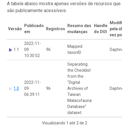
A tabela abaixo mostra apenas versões de recursos que
são publicamente acessíveis.
Modifica
Publicado
Resumo das
Handle
Versão
Registros
pela últim
em
mudanças
do DOI
vez por
2022-11-
Mapped
1.1
09
96
Daphne H
taxonID
10:30:52
Separating
the Checklist
from the
2022-11-
"Digital
1.0
09
96
Archives of
Daphne H
06:39:11
Taiwan
Malacofauna
Database"
dataset.
Visualizando 1 até 2 de 2