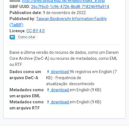
Início:
http://shell.sinica.edu.tw/english/index_e.php
GBIF UUID:
26c7f6c0-1c96-4726-8bd8-71824699a914
Publication date:
9 de novembro de 2022
Published by:
Taiwan Biodiversity Information Facility
(TaiBIF)
Licença:
CC-BY 4.0
Como citar
Baixe a última versão do recurso de dados, como um Darwin
Core Archive (DwC-A) ou recurso de metadados, como EML
ou RTF:
Dados como um
download
96 registros em English (7
arquivo DwC-A
KB) - Frequência de
atualização: desconhecido
Metadados como
download
em English (9 KB)
um arquivo EML
Metadados como
download
em English (9 KB)
um arquivo RTF