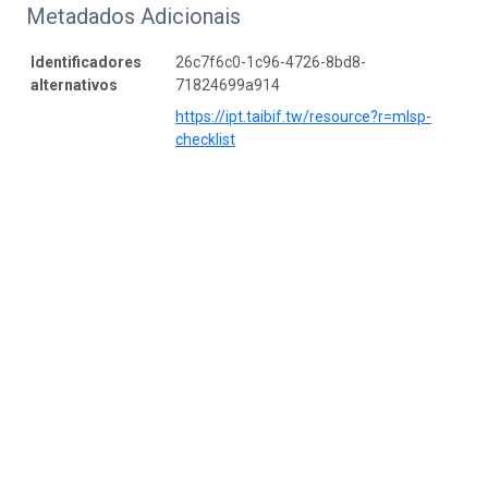
Metadados Adicionais
Identificadores
26c7f6c0-1c96-4726-8bd8-
alternativos
71824699a914
https://ipt.taibif.tw/resource?r=mlsp-
checklist