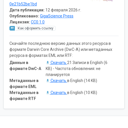
0e21b52be1bd
Дата публикации:
12 февраля 2026 г.
Опубликовано:
GigaScience Press
Лицензия:
CC0 1.0
Как оформить ссылку
Скачайте последнюю версию данных этого ресурса в
формате Darwin Core Archive (DwC-A) или метаданных
ресурса в форматах EML или RTF:
Данные в
Скачать
21 Записи в English (6
формате DwC-A
KB) - Частота обновления: не
планируется
Метаданные в
Скачать
в English (14 KB)
формате EML
Метаданные в
Скачать
в English (10 KB)
формате RTF