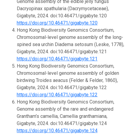
Genome assembly of the edible jelly fungus
Dacryopinax spathularia (Dacrymycetaceae),
Gigabyte, 2024. doi:10.46471/gigabyte.120
https://doi.org/10.46471/gigabyte.120
Hong Kong Biodiversity Genomics Consortium,
Chromosomal-level genome assembly of the long-
spined sea urchin Diadema setosum (Leske, 1778),
Gigabyte, 2024. doi:10.46471/gigabyte.121
https://doi.org/10.46471/gigabyte.121
Hong Kong Biodiversity Genomics Consortium,
Chromosomal-level genome assembly of golden
birdwing Troides aeacus (Felder & Felder, 1860),
Gigabyte, 2024. doi:10.46471/gigabyte.122
https://doi.org/10.46471/gigabyte.122
Hong Kong Biodiversity Genomics Consortium,
Genome assembly of the rare and endangered
Grantham’s camellia, Camellia granthamiana,
Gigabyte, 2024. doi:10.46471/gigabyte.124
https://doi.org/10.46471/gigabyte.124