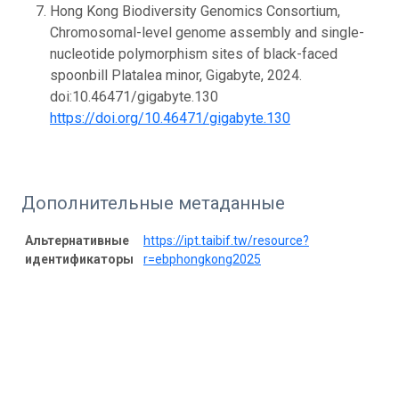
Hong Kong Biodiversity Genomics Consortium,
Chromosomal-level genome assembly and single-
nucleotide polymorphism sites of black-faced
spoonbill Platalea minor, Gigabyte, 2024.
doi:10.46471/gigabyte.130
https://doi.org/10.46471/gigabyte.130
Дополнительные метаданные
Альтернативные
https://ipt.taibif.tw/resource?
идентификаторы
r=ebphongkong2025