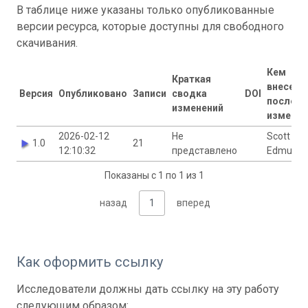
В таблице ниже указаны только опубликованные
версии ресурса, которые доступны для свободного
скачивания.
Кем
Краткая
внесены
Версия
Опубликовано
Записи
сводка
DOI
последн
изменений
изменен
2026-02-12
Не
Scott
1.0
21
12:10:32
представлено
Edmunds
Показаны с 1 по 1 из 1
назад
1
вперед
Как оформить ссылку
Исследователи должны дать ссылку на эту работу
следующим образом: