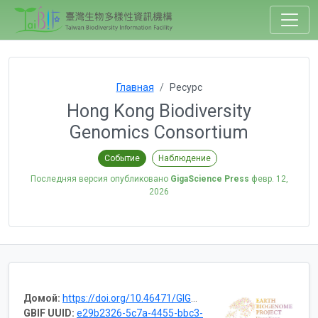
Главная
Ресурс
Hong Kong Biodiversity
Genomics Consortium
Событие
Наблюдение
Последняя версия опубликовано
GigaScience Press
февр. 12,
2026
Домой:
https://doi.org/10.46471/GIGABYTE_SERIES_0006
GBIF UUID:
e29b2326-5c7a-4455-bbc3-