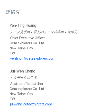
連絡先
Yen-Ting Huang
データ提供者
最初のデータ採集者
連絡先
●
●
Chief Executive Officer
Ceta explorers Co., Ltd
New Taipei City
TW
yentingh@cetaexplorers.com
Jui-Wen Chang
メタデータ提供者
Assistant Researcher
Ceta explorers Co., Ltd
New Taipei City
TW
juiwen@cetaexplorers.com