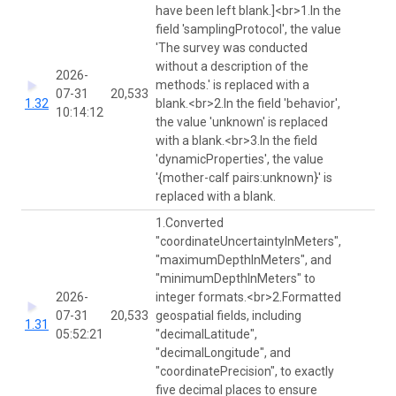
have been left blank.]<br>1.In the
field 'samplingProtocol', the value
'The survey was conducted
without a description of the
2026-
Jui
methods.' is replaced with a
07-31
20,533
We
1.32
blank.<br>2.In the field 'behavior',
10:14:12
Ch
the value 'unknown' is replaced
with a blank.<br>3.In the field
'dynamicProperties', the value
'{mother-calf pairs:unknown}' is
replaced with a blank.
1.Converted
"coordinateUncertaintyInMeters",
"maximumDepthInMeters", and
"minimumDepthInMeters" to
2026-
integer formats.<br>2.Formatted
Jui
07-31
20,533
geospatial fields, including
We
1.31
05:52:21
"decimalLatitude",
Ch
"decimalLongitude", and
"coordinatePrecision", to exactly
five decimal places to ensure