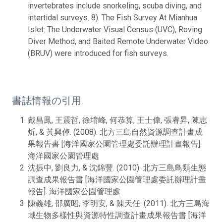
invertebrates include snorkeling, scuba diving, and
intertidal surveys. 8). The Fish Survey At Mianhua
Islet: The Underwater Visual Census (UVC), Roving
Diver Method, and Baited Remote Underwater Video
(BRUV) were introduced for fish surveys.
書誌情報の引用
戴昌鳳, 王震哲, 徐堉峰, 何恭算, 王士偉, 張睿昇, 陳志
炘, & 黃興倬. (2008). 北方三島自然資源調查計畫成
果報告書 [海洋國家公園管理處委託辦理計畫報告].
海洋國家公園管理處
沈振中, 劉良力, & 沈錦豐. (2010). 北方三島鳥類生態
調查成果報告書 [海洋國家公園管理處委託辦理計畫
報告]. 海洋國家公園管理處
陳義雄, 邵廣昭, 李明安, & 陳天任. (2011). 北方三島海
域生物多樣性與資源特性調查計畫成果報告書 [海洋