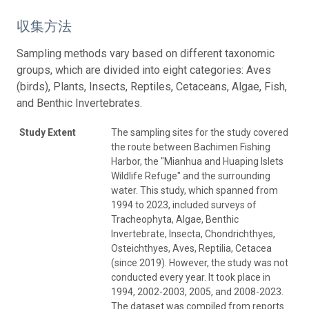
収集方法
Sampling methods vary based on different taxonomic
groups, which are divided into eight categories: Aves
(birds), Plants, Insects, Reptiles, Cetaceans, Algae, Fish,
and Benthic Invertebrates.
Study Extent
The sampling sites for the study covered
the route between Bachimen Fishing
Harbor, the "Mianhua and Huaping Islets
Wildlife Refuge" and the surrounding
water. This study, which spanned from
1994 to 2023, included surveys of
Tracheophyta, Algae, Benthic
Invertebrate, Insecta, Chondrichthyes,
Osteichthyes, Aves, Reptilia, Cetacea
(since 2019). However, the study was not
conducted every year. It took place in
1994, 2002-2003, 2005, and 2008-2023.
The dataset was compiled from reports