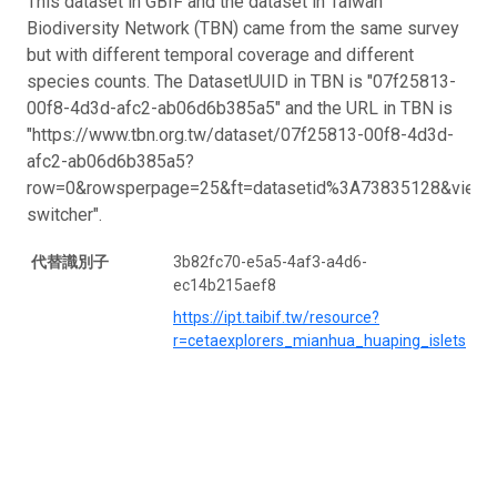
This dataset in GBIF and the dataset in Taiwan
Biodiversity Network (TBN) came from the same survey
but with different temporal coverage and different
species counts. The DatasetUUID in TBN is "07f25813-
00f8-4d3d-afc2-ab06d6b385a5" and the URL in TBN is
"https://www.tbn.org.tw/dataset/07f25813-00f8-4d3d-
afc2-ab06d6b385a5?
row=0&rowsperpage=25&ft=datasetid%3A73835128&view=s
switcher".
代替識別子
3b82fc70-e5a5-4af3-a4d6-
ec14b215aef8
https://ipt.taibif.tw/resource?
r=cetaexplorers_mianhua_huaping_islets