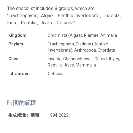
The checklist includes 8 groups, which are
"Tracheophyta、Algae、Benthic Invertebrate、Insecta、
Fish、Reptilia、Aves、Cetacea".
Kingdom
Chromista (Algae), Plantae, Animalia
Phylum
Tracheophyta, Cnidaria (Benthic
Invertebrate), Arthropoda, Chordata
Class
Insecta, Chondrichthyes, Osteichthyes,
Reptilia, Aves, Mammalia
Infraorder
Cetacea
時間的範囲
生成(収集）期間
1994-2023