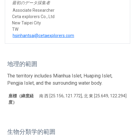
最初のデータ採集者
Associate Researcher
Ceta explorers Co., Ltd
New Taipei City
TW
hsinhantsai@cetaexplorers.com
地理的範囲
The territory includes Mianhua Islet, Huaping Islet,
Pengjia Islet, and the surrounding water body.
座標（緯度経
南 西 [25.156, 121.772], 北 東 [25.649, 122.294]
度）
生物分類学的範囲