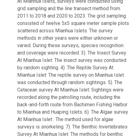
At Mianhua Islets, surveys were conducted using
grid sampling and the line transect method from
2011 to 2018 and 2020 to 2023. The grid sampling
consisted of twelve 5x5 square meter sample plots
scattered across Mianhua Islets. The survey
methods in other years were either unknown or
varied. During these surveys, species recognition
and coverage were recorded. 3). The Insect Survey
At Mianhua Islet: The insect survey was conducted
by random sighting. 4). The Reptile Survey At
Mianhua Islet: The reptile survey on Mianhua Islet
was conducted through random sightings. 5). The
Cetacean survey At Mianhua Islet: Sightings were
recorded along the patrolling route, including the
back-and-forth route from Bachimen Fishing Harbor
to Mianhua and Huaping Islets. 6). The Algae survey
At Mianhua Islet : The method used for algae
surveys is snorkeling. 7). The Benthic Invertebrates
Survey At Mianhua Islet: The methods for benthic