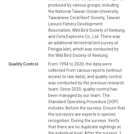
produced by various groups, including
the National Taiwan Ocean University,
Taiwanese Coral Reef Society, Taiwan
Leisure Fishery Development
Association, Wild Bird Society of Keelung,
and Ceta Explorers Co., Ltd. There was
an additional terrestrial bird survey at
Pengjia Islet, which was conducted by
the Wild Bird Society of Keelung.
Quality Control
From 1994 to 2020, the data were
collected from various reports (without
access to raw data), and quality control
was conducted by the previous research
team. Since 2020, quality control has
been managed by our team. The
Standard Operating Procedure (SOP)
includes: Before the surveys: Ensure that
the surveyors are experts in species
recognition. During the surveys: Verify
that there are no duplicate sightings at
the individual level. After the surveys: 1.