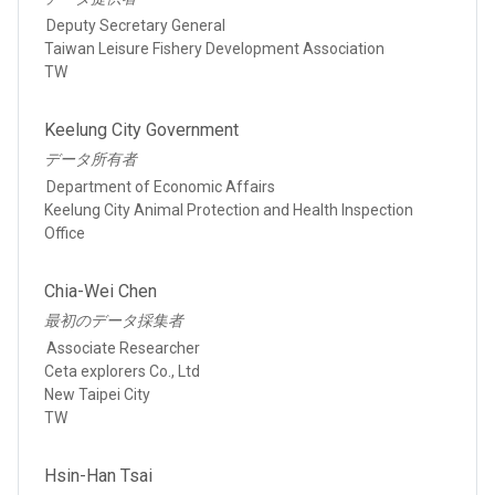
Deputy Secretary General
Taiwan Leisure Fishery Development Association
TW
Keelung City Government
データ所有者
Department of Economic Affairs
Keelung City Animal Protection and Health Inspection
Office
Chia-Wei Chen
最初のデータ採集者
Associate Researcher
Ceta explorers Co., Ltd
New Taipei City
TW
Hsin-Han Tsai