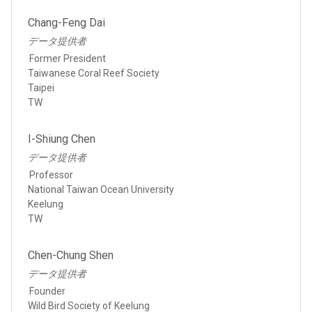
Chang-Feng Dai
データ提供者
Former President
Taiwanese Coral Reef Society​
Taipei
TW
I-Shiung Chen
データ提供者
Professor
National Taiwan Ocean University
Keelung
TW
Chen-Chung Shen
データ提供者
Founder
Wild Bird Society of Keelung