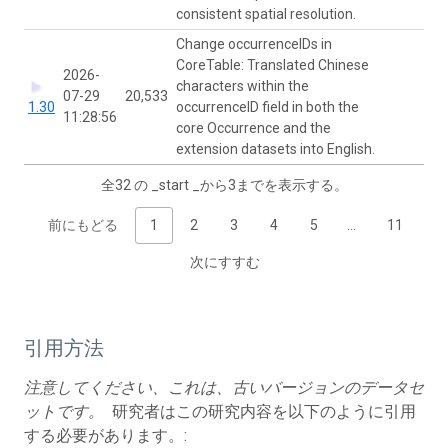
consistent spatial resolution.
Change occurrenceIDs in
CoreTable: Translated Chinese
2026-
Jui
characters within the
07-29
20,533
We
1.30
occurrenceID field in both the
11:28:56
Ch
core Occurrence and the
extension datasets into English.
全32 の _start _から3までを表示する。
前にもどる
1
2
3
4
5
…
11
次にすすむ
引用方法
注意してください、これは、古いバージョンのデータセ
ットです。
研究者はこの研究内容を以下のように引用
する必要があります。: