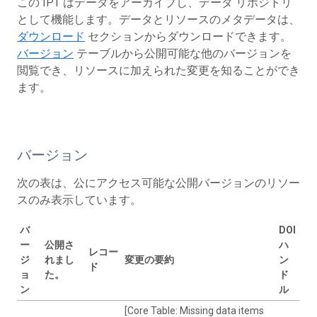
この IPT はデータをアーカイブし、データ リポジトリ
として機能します。データとリソースのメタデータは、
ダウンロード
セクションからダウンロードできます。
バージョン
テーブルから公開可能な他のバージョンを
閲覧でき、リソースに加えられた変更を知ることができ
ます。
バージョン
次の表は、公にアクセス可能な公開バージョンのリソー
スのみ表示しています。
バ
DOI
ー
公開さ
ハ
最
レコー
ジ
れまし
変更の要約
ン
更
ド
ョ
た。
ド
者
ン
ル
[Core Table: Missing data items