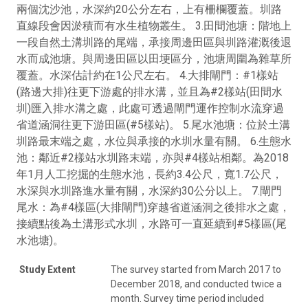
兩個沈沙池，水深約20公分左右，上有柵欄覆蓋。圳路
直線段會因淤積而有水生植物叢生。 3.田間池塘：階地上
一段自然土溝圳路的尾端，承接周邊田區與圳路灌溉後退
水而成池塘。與周邊田區以田埂區分，池塘周圍為雜草所
覆蓋。水深估計約在1公尺左右。 4.大排閘門：#1樣站
(路邊大排)往更下游處的排水溝，並且為#2樣站(田間水
圳)匯入排水溝之處，此處可透過閘門運作控制水流穿過
省道涵洞往更下游田區(#5樣站)。 5.尾水池塘：位於土溝
圳路最末端之處，水位與承接的水圳水量有關。 6.生態水
池：鄰近#2樣站水圳路末端，亦與#4樣站相鄰。為2018
年1月人工挖掘的生態水池，長約3.4公尺，寬1.7公尺，
水深與水圳路進水量有關，水深約30公分以上。 7.閘門
尾水：為#4樣區(大排閘門)穿越省道涵洞之後排水之處，
接續點後為土溝形式水圳，水路可一直延續到#5樣區(尾
水池塘)。
Study Extent
The survey started from March 2017 to
December 2018, and conducted twice a
month. Survey time period included