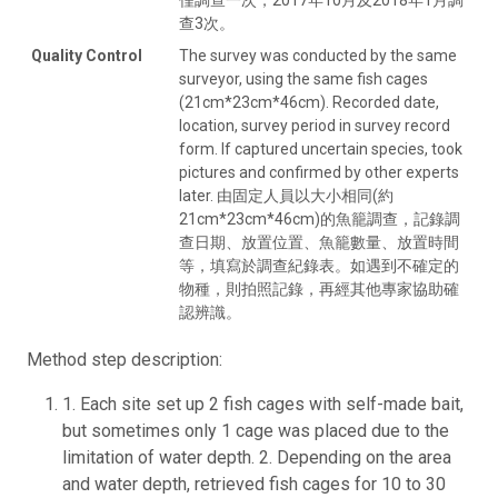
查3次。
Quality Control
The survey was conducted by the same
surveyor, using the same fish cages
(21cm*23cm*46cm). Recorded date,
location, survey period in survey record
form. If captured uncertain species, took
pictures and confirmed by other experts
later. 由固定人員以大小相同(約
21cm*23cm*46cm)的魚籠調查，記錄調
查日期、放置位置、魚籠數量、放置時間
等，填寫於調查紀錄表。如遇到不確定的
物種，則拍照記錄，再經其他專家協助確
認辨識。
Method step description:
1. Each site set up 2 fish cages with self-made bait,
but sometimes only 1 cage was placed due to the
limitation of water depth. 2. Depending on the area
and water depth, retrieved fish cages for 10 to 30