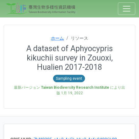
ホーム
リソース
A dataset of Aphyocypris
kikuchii survey in Zouoxi,
Hualien 2017-2018
Sampling event
最新バージョン
Taiwan Biodiversity Research Institute
により出
版
1月 19, 2022