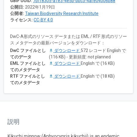
GBIF UUID:
7bff8305-a1e3-4e5b-bbc3-4afe04006b88
公開日:
2022年1月19日
公開者:
Taiwan Biodiversity Research Institute
ライセンス:
CC-BY 4.0
DwC-A形式のリソース データまたは EML / RTF 形式のリソー
ス メタデータの最新バージョンをダウンロード：
DwC ファイルとし
ダウンロード
572 レコード English で
てのデータ
(116 KB) - 更新頻度: not planned
EML ファイルとし
ダウンロード
English で (16 KB)
てのメタデータ
RTF ファイルとし
ダウンロード
English で (18 KB)
てのメタデータ
説明
Kikuchi minnow (Aphyocypris kikuchii) is an endemic