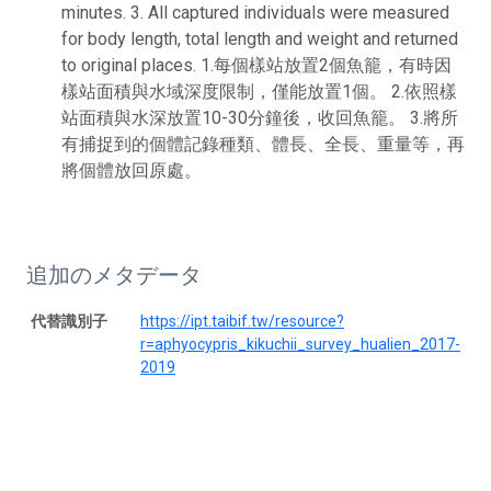
minutes. 3. All captured individuals were measured
for body length, total length and weight and returned
to original places. 1.每個樣站放置2個魚籠，有時因
樣站面積與水域深度限制，僅能放置1個。 2.依照樣
站面積與水深放置10-30分鐘後，收回魚籠。 3.將所
有捕捉到的個體記錄種類、體長、全長、重量等，再
將個體放回原處。
追加のメタデータ
代替識別子
https://ipt.taibif.tw/resource?
r=aphyocypris_kikuchii_survey_hualien_2017-
2019