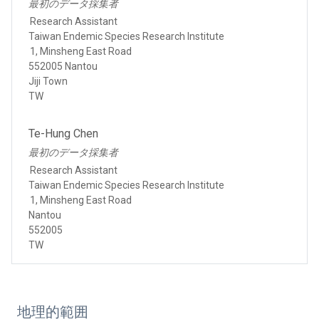
最初のデータ採集者
Research Assistant
Taiwan Endemic Species Research Institute
1, Minsheng East Road
552005 Nantou
Jiji Town
TW
Te-Hung Chen
最初のデータ採集者
Research Assistant
Taiwan Endemic Species Research Institute
1, Minsheng East Road
Nantou
552005
TW
地理的範囲