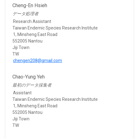
Cheng-En Hsieh
データ処理者
Research Assistant
Taiwan Endemic Species Research Institute
1, Minsheng East Road
552005 Nantou
Jiji Town
TW
chengen208@gmail.com
Chao-Yung Yeh
最初のデータ採集者
Assistant
Taiwan Endemic Species Research Institute
1, Minsheng East Road
552005 Nantou
Jiji Town
TW