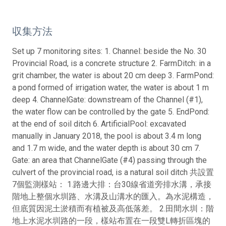
収集方法
Set up 7 monitoring sites: 1. Channel: beside the No. 30
Provincial Road, is a concrete structure 2. FarmDitch: in a
grit chamber, the water is about 20 cm deep 3. FarmPond:
a pond formed of irrigation water, the water is about 1 m
deep 4. ChannelGate: downstream of the Channel (#1),
the water flow can be controlled by the gate 5. EndPond:
at the end of soil ditch 6. ArtificialPool: excavated
manually in January 2018, the pool is about 3.4 m long
and 1.7 m wide, and the water depth is about 30 cm 7.
Gate: an area that ChannelGate (#4) passing through the
culvert of the provincial road, is a natural soil ditch 共設置
7個監測樣站： 1.路邊大排：台30線省道旁排水溝，承接
階地上整個水圳路、水溝及山溝水的匯入。為水泥構造，
但底質因泥土淤積而有植被及高低落差。 2.田間水圳：階
地上水泥水圳路的一段，樣站布置在一段雙L轉折區塊的