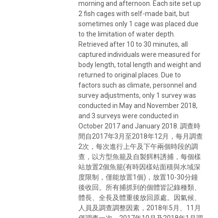
morning and afternoon. Each site set up
2 fish cages with self-made bait, but
sometimes only 1 cage was placed due
to the limitation of water depth.
Retrieved after 10 to 30 minutes, all
captured individuals were measured for
body length, total length and weight and
returned to original places. Due to
factors such as climate, personnel and
survey adjustments, only 1 survey was
conducted in May and November 2018,
and 3 surveys were conducted in
October 2017 and January 2018. 調查時
間自2017年3月至2018年12月，每月調查
2次，每次進行上午及下午兩個時段的調
查，以方型魚籠及自製餌料誘捕，每個樣
站放置2個魚籠(有時因樣站面積與水域深
度限制，僅能放置1個)，放置10-30分鐘
後收回。所有捕抓到的個體皆記錄種類、
體長、全長及體重後放回原處。因氣候、
人員及調查調整因素，2018年5月、11月
僅調查一次，2017年10月及2018年1月調