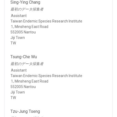
Sing-Ying Chang
最初のデータ採集者
Assistant
Taiwan Endemic Species Research Institute
1, Minsheng East Road
552005 Nantou
Jiji Town
TW
Tsung-Che Wu
最初のデータ採集者
Assistant
Taiwan Endemic Species Research Institute
1, Minsheng East Road
552005 Nantou
Jiji Town
TW
Tzu-Jung Tseng