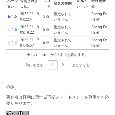
バージ
公開されま
レコ
DOIハ
最終更新
変更の要約
ョン
した。
ード
ンドル
者
2022-01-19
指定されて
Cheng-En
1.6
572
03:22:41
いません
Hsieh
2022-01-19
指定されて
Cheng-En
1.5
572
03:18:22
いません
Hsieh
2022-01-17
指定されて
Cheng-En
1.4
572
07:46:57
いません
Hsieh
全5 の _start _から3までを表示する。
前にもどる
1
2
次にすすむ
権利
研究者は権利に関する下記ステートメントを尊重する必
要があります。: