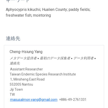
Aphyocypris kikuchii; Hualien County; paddy fields;
freshwater fish; mointoring
連絡先
Cheng-Hsiung Yang
メタデータ提供者
最初のデータ採集者
データ利用者
●
●
●
連絡先
Assistant Researcher
Taiwan Endemic Species Research Institute
1, Minsheng East Road
552005 Nantou
Jiji Town
TW
masusalmon.yang@gmail.com
+886-49-2761331