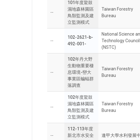
101年度鰲鼓
濕地森林園區
Taiwan Forestry
--
鳥類監測及建
Bureau
立監測模式
National Science a
102-2621-b-
--
Technology Council
492-001-
(NSTC)
102年丹大野
生動物重要棲
Taiwan Forestry
--
息環境-巒大
Bureau
事業區蝙蝠群
落調查
102年度鰲鼓
濕地森林園區
Taiwan Forestry
--
鳥類監測及建
Bureau
立監測模式
112-113年度
--
新北市水安全
逢甲大學水利發展