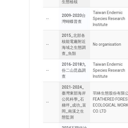
生態檢核
Taiwan Endemic
2009-2020台
--
Species Research
灣蝴蝶普查
Institute
2015_北部各
核能電廠附近
--
No organisation
海域之生態調
查_魚類
2016-2018九
Taiwan Endemic
--
份二山昆蟲調
Species Research
查
Institute
2021-2024_
臺灣東部海岸
羽林生態股份有限公
公民科學_石
FEATHERED FORES
--
梯坪_成功_富
ECOLOGICAL WOR
岡_南溪之生
CO. LTD
態監測