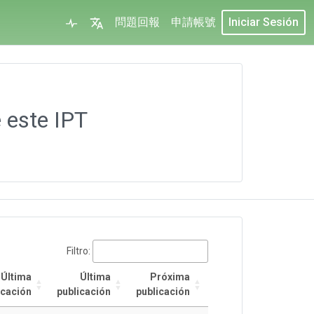
問題回報
申請帳號
Iniciar Sesión
 este IPT
Filtro:
Última
Última
Próxima
icación
publicación
publicación