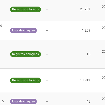
2
--
21.283
Registros biológicos
nd
2
--
1.209
Lista de chequeo
2
--
15
Registros biológicos
2
--
13.913
Registros biológicos
2
中心
--
45
Lista de chequeo